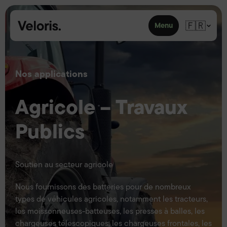
Skip to content
🇫🇷
Menu
Nos applications
Agricole – Travaux
Publics
Soutien au secteur agricole
Nous fournissons des batteries pour de nombreux
types de véhicules agricoles, notamment les tracteurs,
les moissonneuses-batteuses, les presses à balles, les
chargeuses télescopiques, les chargeuses frontales, les