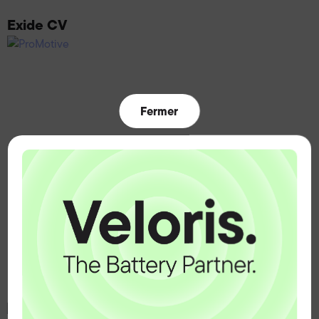
Exide CV
Fermer
ProMotive