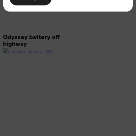
Odyssey battery off
highway