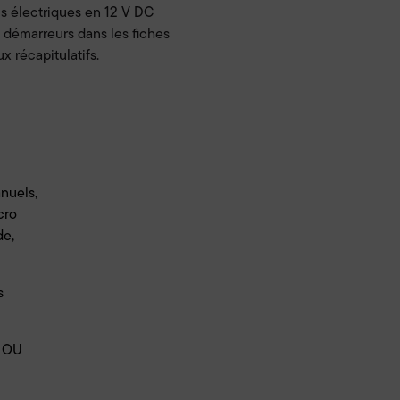
ls électriques en 12 V DC
s démarreurs dans les fiches
x récapitulatifs.
nuels,
cro
de,
s
 OU