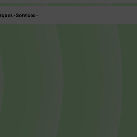
rques
Services