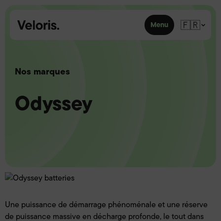
Skip to content
🇫🇷
Menu
Nos marques
Odyssey
Une puissance de démarrage phénoménale et une réserve
de puissance massive en décharge profonde, le tout dans