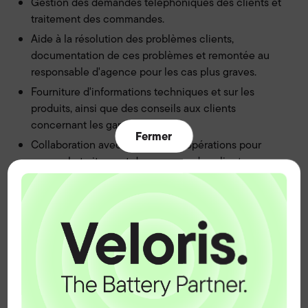
Gestion des demandes téléphoniques des clients et
traitement des commandes.
Aide à la résolution des problèmes clients,
documentation de ces problèmes et remontée au
responsable d'agence pour les cas plus graves.
Fourniture d'informations techniques et sur les
produits, ainsi que des conseils aux clients
concernant les garanties.
Fermer
Collaboration avec l'équipe des opérations pour
assurer le traitement des commandes clients.
Aide aux clients pour les retours de produits, les
questions de facturation et les besoins futurs.
Gestion des encaissements clients professionnels et
des ventes aux particuliers.
Collaboration avec l'équipe commerciale terrain pour
l'établissement des devis, les questions de prix,
l'expédition et le traitement des commandes.