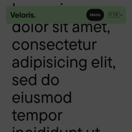
Lorem ipsum
Skip to content
🇫🇷
Menu
dolor sit amet,
consectetur
adipisicing elit,
sed do
eiusmod
tempor