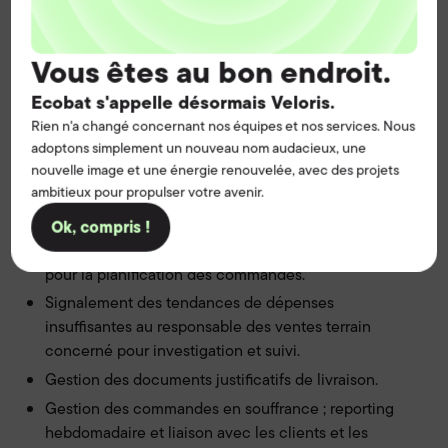
Tâches spécifiques
Vous êtes au bon endroit.
Traitement des retours et émission des avoirs via le
processus d'approbation.
Ecobat s'appelle désormais Veloris.
Organisation des enlèvements de commandes
Rien n'a changé concernant nos équipes et nos services. Nous
clients à traiter par les transporteurs.
adoptons simplement un nouveau nom audacieux, une
nouvelle image et une énergie renouvelée, avec des projets
Enregistrement des non-conformités fournisseurs et
ambitieux pour propulser votre avenir.
clients et remontée d'informations via le processus
d'assurance qualité.
Ok, compris !
Contact téléphonique quotidien avec les clients
pour la planification des commandes.
Signalement des tendances de dépenses
insuffisantes au responsable des ventes terrain
concerné pour investigation et suivi.
Gestion des documents justificatifs de livraison.
Gestion des commandes en souffrance ; reporting
hebdomadaire et liaison avec les clients et les