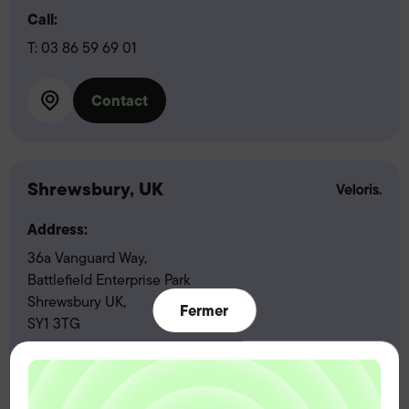
Call:
T:
03 86 59 69 01
Contact
Shrewsbury, UK
Address:
36a Vanguard Way,
Battlefield Enterprise Park
Shrewsbury UK,
Fermer
SY1 3TG
Call:
T:
01743 218500