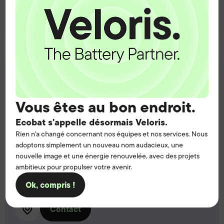
Contact
Fareham, UK
Address:
Vous êtes au bon endroit.
5 Little Park Farm Road,
Fareham,
Ecobat s'appelle désormais Veloris.
Hampshire UK,
Rien n'a changé concernant nos équipes et nos services. Nous
PO15 5SJ
adoptons simplement un nouveau nom audacieux, une
nouvelle image et une énergie renouvelée, avec des projets
Call:
ambitieux pour propulser votre avenir.
T:
01489 570770
Ok, compris !
Contact