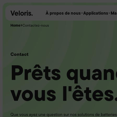
Skip to content
À propos de nous
Applications
Ma
Home
Contactez-nous
Contact
Prêts qua
vous l'êtes
Que vous ayez une question sur nos solutions de batteries