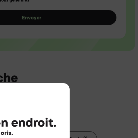
tions générales*
oche
ez
.
n endroit.
oris.
02
01