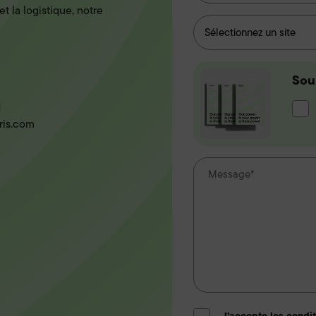
t la logistique, notre
Sou
Sou
vou
1
une
ris.com
bro