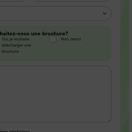
+33
haitez-
haitez-vous une brochure?
Oui, je souhaite
Non, merci.
s
télécharger une
brochure
chure?