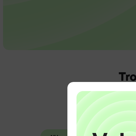
Tro
n
22
06