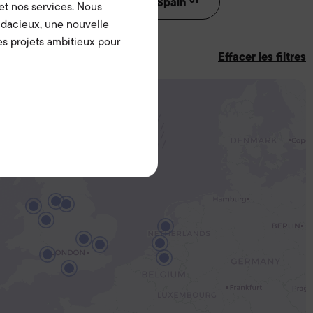
Netherlands
Spain
t nos services. Nous
dacieux, une nouvelle
s projets ambitieux pour
Effacer les filtres