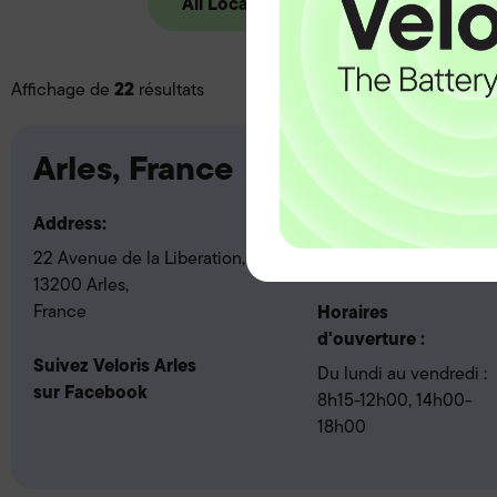
All Locations
France
22
Affichage de
résultats
Arles, France
Address:
Call:
22 Avenue de la Liberation,
T:
09 67 18 39 97
13200 Arles,
France
Horaires
d'ouverture :
Suivez Veloris Arles
Du lundi au vendredi :
sur Facebook
8h15-12h00, 14h00-
18h00