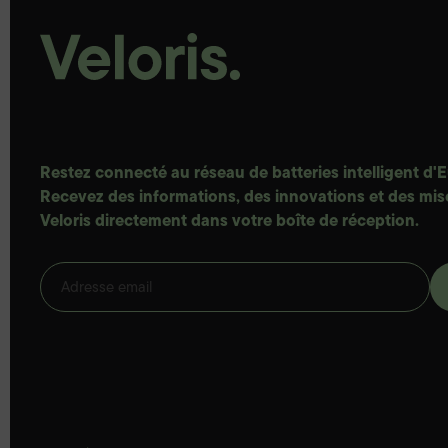
Narbonne, France
Address:
Call:
16 Rue Emile Levassor,
T:
04 68 41 32 27
ZI Croix Sud
11100 Narbonne,
Horaires
France
d'ouverture :
Restez connecté au réseau de batteries intelligent d'
Recevez des informations, des innovations et des mise
Du lundi au jeudi :
Suivez Veloris Narbonne
Veloris directement dans votre boîte de réception.
8h00-12h00, 14h00-
sur Facebook
18h00
Le vendredi :
8h00-12h00, 14h00-
17h00
Toulouse, France