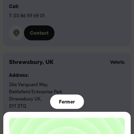
Call:
T:
03 86 59 69 01
Contact
Shrewsbury, UK
Address:
36a Vanguard Way,
Battlefield Enterprise Park
Shrewsbury UK,
Fermer
SY1 3TG
Call:
T:
01743 218500