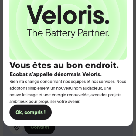
Contact
Fareham, UK
Address:
Vous êtes au bon endroit.
5 Little Park Farm Road,
Fareham,
Ecobat s'appelle désormais Veloris.
Hampshire UK,
Rien n'a changé concernant nos équipes et nos services. Nous
PO15 5SJ
adoptons simplement un nouveau nom audacieux, une
nouvelle image et une énergie renouvelée, avec des projets
Call:
ambitieux pour propulser votre avenir.
T:
01489 570770
Ok, compris !
Contact