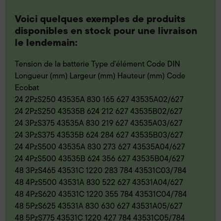
Voici quelques exemples de produits
disponibles en stock pour une livraison
le lendemain:
Tension de la batterie Type d'élément Code DIN
Longueur (mm) Largeur (mm) Hauteur (mm) Code
Ecobat
24 2PzS250 43535A 830 165 627 43535A02/627
24 2PzS250 43535B 624 212 627 43535B02/627
24 3PzS375 43535A 830 219 627 43535A03/627
24 3PzS375 43535B 624 284 627 43535B03/627
24 4PzS500 43535A 830 273 627 43535A04/627
24 4PzS500 43535B 624 356 627 43535B04/627
48 3PzS465 43531C 1220 283 784 43531C03/784
48 4PzS500 43531A 830 522 627 43531A04/627
48 4PzS620 43531C 1220 355 784 43531C04/784
48 5PzS625 43531A 830 630 627 43531A05/627
48 5PzS775 43531C 1220 427 784 43531C05/784