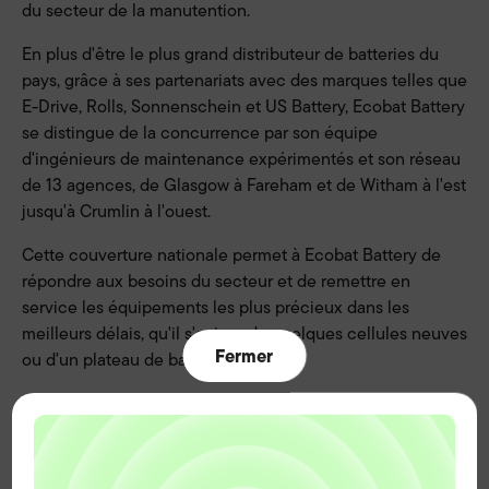
du secteur de la manutention.
En plus d'être le plus grand distributeur de batteries du
pays, grâce à ses partenariats avec des marques telles que
E-Drive, Rolls, Sonnenschein et US Battery, Ecobat Battery
se distingue de la concurrence par son équipe
d'ingénieurs de maintenance expérimentés et son réseau
de 13 agences, de Glasgow à Fareham et de Witham à l'est
jusqu'à Crumlin à l'ouest.
Cette couverture nationale permet à Ecobat Battery de
répondre aux besoins du secteur et de remettre en
service les équipements les plus précieux dans les
meilleurs délais, qu'il s'agisse de quelques cellules neuves
Fermer
ou d'un plateau de batterie complet.
De plus, forte de son expérience de plus de 70 ans et
grâce à la formation de haut niveau dispensée à chaque
ingénieur, l'entreprise est en mesure de proposer à ses
clients des réparations économiques ou des solutions à