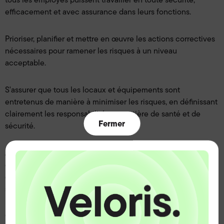
efficacement et avec assurance dans leurs fonctions.
Prioriser, planifier et mettre en œuvre les actions correctives
nécessaires pour ramener les risques à un niveau
acceptable.
S'assurer que tous les locaux et équipements sont
entretenus de manière à minimiser les risques, en définissant
clairement les responsabilités en matière de santé et de
Fermer
sécurité.
Accéder à des conseils compétents en matière de santé et
de sécurité au sein du groupe pour rester informé des
évolutions législatives et des meilleures pratiques du
secteur.
Collaborer avec d'autres organisations pour garantir que